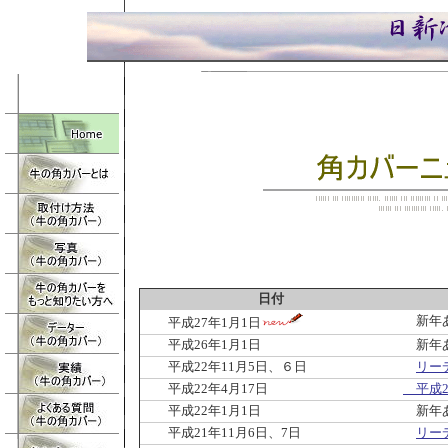
除角・牛・角・保護・保護具・装着・ゴ
うしのつのかばー・
庫・四日市、三重県
日付
新年あ
平成27年1月1日
平成26年1月1日
新年あ
平成22年11月5日、６日
リー
平成22年4月17日
平成2
平成22年1月1日
新年あ
平成21年11月6日、7日
リー