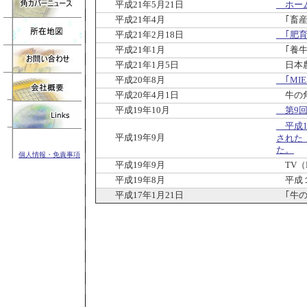
平成21年5月21日
ホーム
平成21年4月
｢畜産
平成21年2月18日
｢肥育
平成21年1月
｢養牛の
平成21年1月5日
日本農
平成20年8月
｢MI
平成20年4月1日
牛の角
平成19年10月
第9回
平成1
平成19年9月
された
た。
個人情報・免責事項
平成19年9月
TV（
平成19年8月
平成１
平成17年1月21日
｢牛の